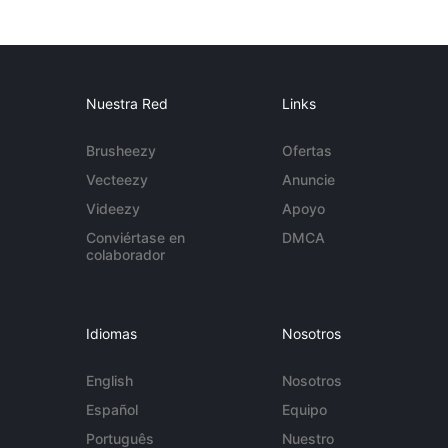
Nuestra Red
Links
Brusheezy
Ofertas
Vecteezy
Anuncie
Videezy
Apoyo
Conviértase en
DMCA
colaborador
Idiomas
Nosotros
English
Nosotros
Español
Equipo
Português
Nuestro