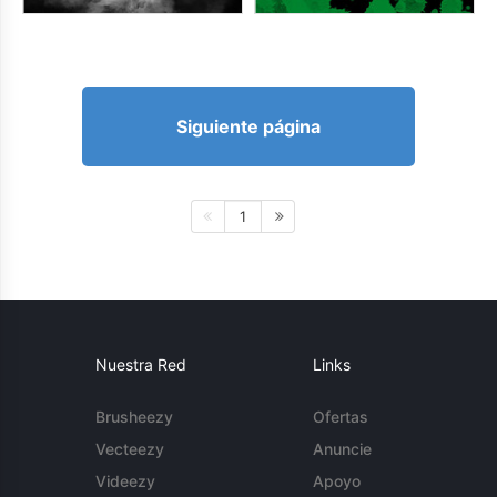
Siguiente página
1
Nuestra Red
Links
Brusheezy
Ofertas
Vecteezy
Anuncie
Videezy
Apoyo