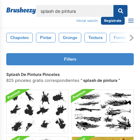
lose
Iniciar sesión
Regístrate
Chapoteo
Pintar
Grunge
Textura
Fondo
A
Filters
Splash De Pintura Pinceles
825 pinceles gratis correspondientes
splash de pintura