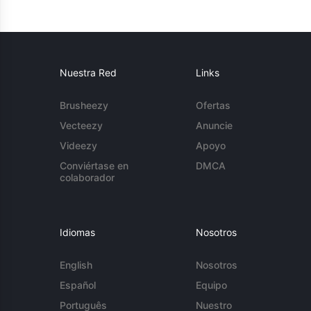
Nuestra Red
Links
Brusheezy
Ofertas
Vecteezy
Anuncie
Videezy
Apoyo
Conviértase en
DMCA
colaborador
Idiomas
Nosotros
English
Nosotros
Español
Equipo
Português
Nuestro