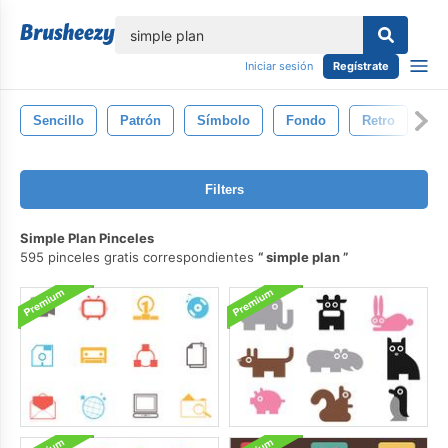
lose
Iniciar sesión
Regístrate
Sencillo
Patrón
Símbolo
Fondo
Retro
Gr
Filters
Simple Plan Pinceles
595 pinceles gratis correspondientes
simple plan