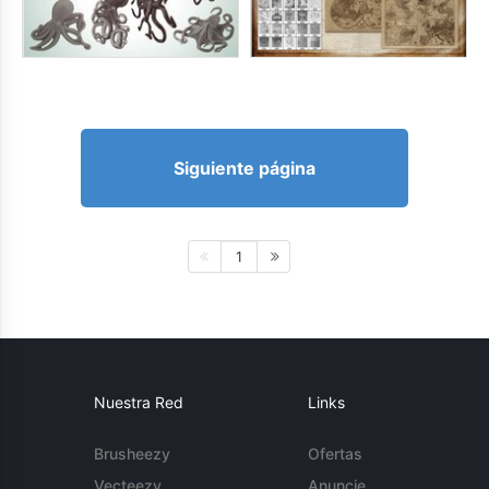
Siguiente página
1
Nuestra Red
Links
Brusheezy
Ofertas
Vecteezy
Anuncie