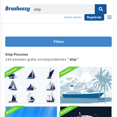
lose
Iniciar sesión
Regístrate
Filters
Ship Pinceles
244 pinceles gratis correspondientes
ship