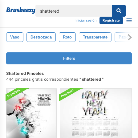
lose
Iniciar sesión
Regístrate
Vaso
Destrozada
Roto
Transparente
Patrón
Filters
Shattered Pinceles
444 pinceles gratis correspondientes
shattered