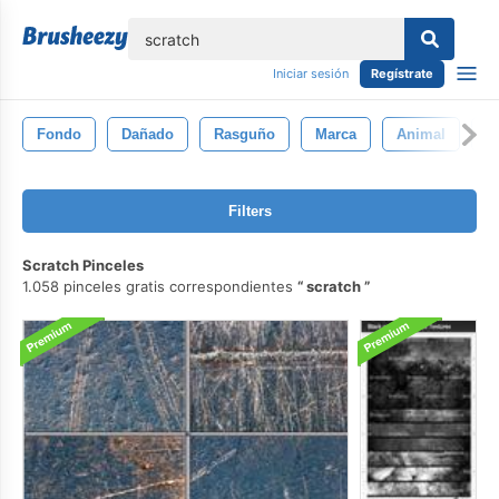
lose
Iniciar sesión
Regístrate
Fondo
Dañado
Rasguño
Marca
Animal
C
Filters
Scratch Pinceles
1.058 pinceles gratis correspondientes
scratch