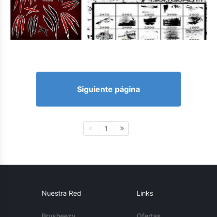
Siguiente página
1
Nuestra Red
Links
Brusheezy
Ofertas