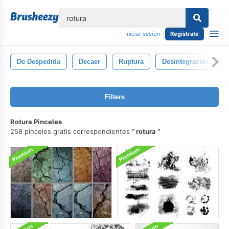
lose
Iniciar sesión
Regístrate
De Despedida
Decaer
Ruptura
Desintegración
Filters
Rotura Pinceles
258 pinceles gratis correspondientes
rotura