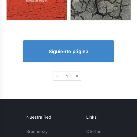
Siguiente página
1
Nuestra Red
Links
Brusheezy
Ofertas