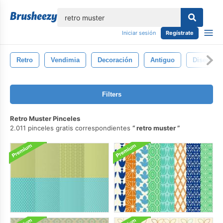
lose
Iniciar sesión
Regístrate
Retro
Vendimia
Decoración
Antiguo
Diseño
Filters
Retro Muster Pinceles
2.011 pinceles gratis correspondientes
retro muster