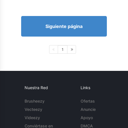
Siguiente página
1
Nuestra Red
Links
Brusheezy
Ofertas
Vecteezy
Anuncie
Videezy
Apoyo
Conviértase en
DMCA