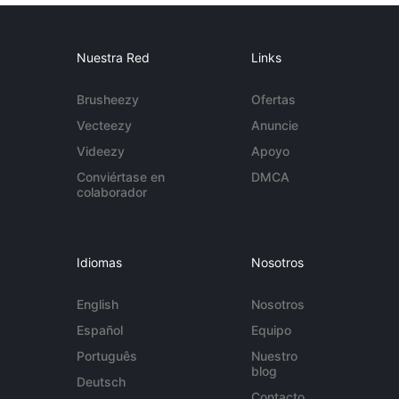
Nuestra Red
Links
Brusheezy
Ofertas
Vecteezy
Anuncie
Videezy
Apoyo
Conviértase en
DMCA
colaborador
Idiomas
Nosotros
English
Nosotros
Español
Equipo
Português
Nuestro
blog
Deutsch
Contacto