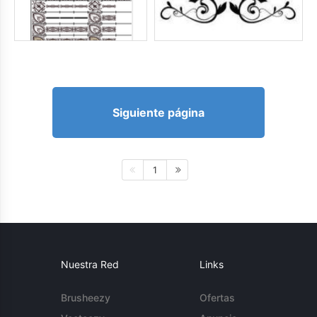
Siguiente página
1
Nuestra Red
Links
Brusheezy
Ofertas