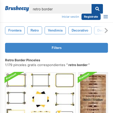
lose
Iniciar sesión
Regístrate
Frontera
Retro
Vendimia
Decorativo
Decoraci
Filters
Retro Border Pinceles
1.179 pinceles gratis correspondientes
retro border