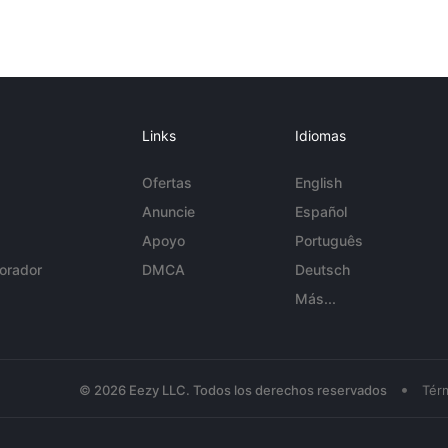
Links
Idiomas
Ofertas
English
Anuncie
Español
Apoyo
Português
orador
DMCA
Deutsch
Más...
•
© 2026 Eezy LLC. Todos los derechos reservados
Tér