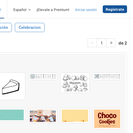
Regístrate
D
Español
¡Elevate a Premium!
Iniciar sesión
ación
Celebracion
de 2
1