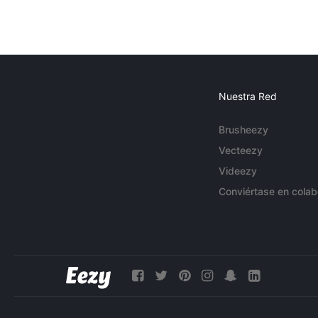
Nuestra Red
Brusheezy
Vecteezy
Videezy
Conviértase en colab