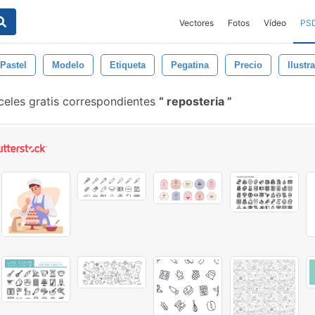
Vectores
Fotos
Vídeo
PS
Pastel
Modelo
Etiqueta
Pegatina
Precio
Ilustr
celes gratis correspondientes
reposteria