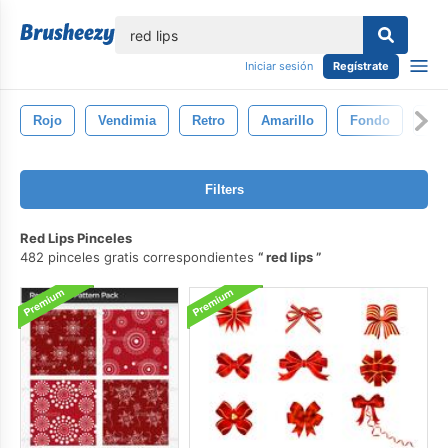
lose
Iniciar sesión
Regístrate
Rojo
Vendimia
Retro
Amarillo
Fondo
Gri
Filters
Red Lips Pinceles
482 pinceles gratis correspondientes
red lips