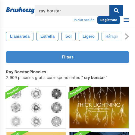
lose
Iniciar sesión
Regístrate
Llamarada
Estrella
Sol
Ligero
Ráfaga
Ra
Filters
Ray Borstar Pinceles
2.909 pinceles gratis correspondientes
ray borstar