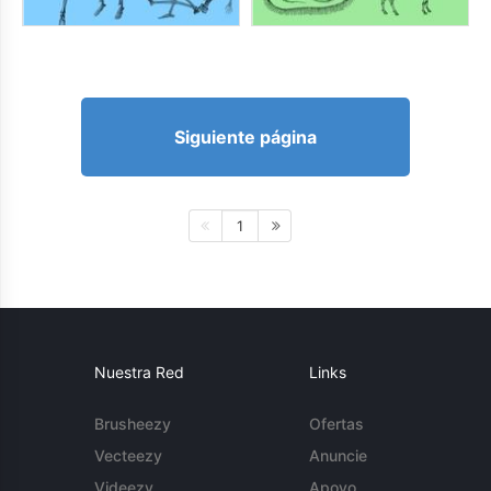
Siguiente página
1
Nuestra Red
Links
Brusheezy
Ofertas
Vecteezy
Anuncie
Videezy
Apoyo