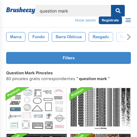
lose
Iniciar sesión
Regístrate
Marca
Fondo
Barra Oblicua
Rasgado
Garra
Filters
Question Mark Pinceles
80 pinceles gratis correspondientes
question mark