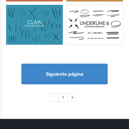
Siguiente página
1