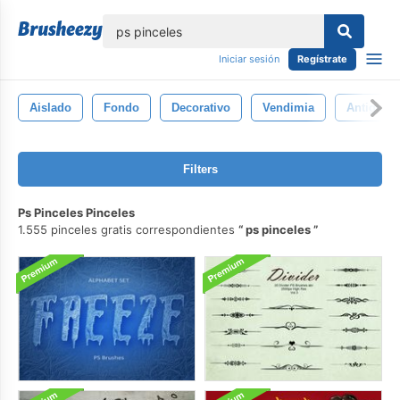
lose
Iniciar sesión
Regístrate
Aislado
Fondo
Decorativo
Vendimia
Antiguo
Filters
Ps Pinceles Pinceles
1.555 pinceles gratis correspondientes
ps pinceles