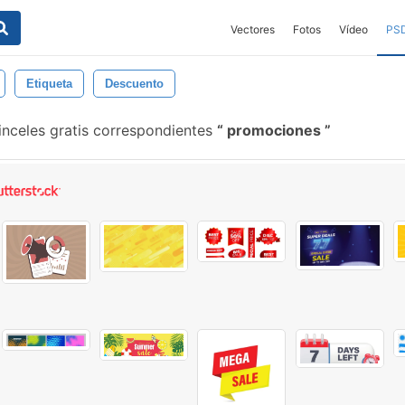
Vectores
Fotos
Vídeo
PS
Etiqueta
Descuento
nceles gratis correspondientes
promociones