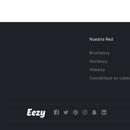
Nuestra Red
Brusheezy
Vecteezy
Videezy
Conviértase en colab