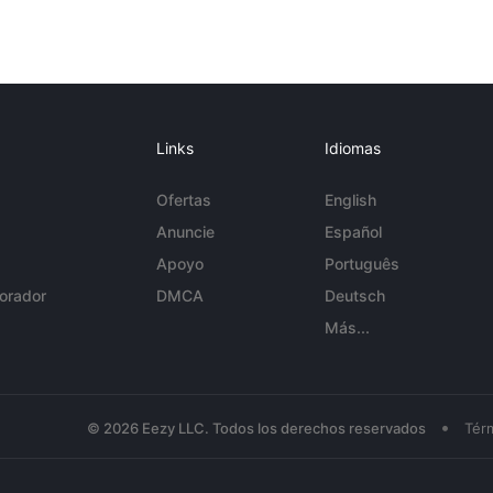
Links
Idiomas
Ofertas
English
Anuncie
Español
Apoyo
Português
orador
DMCA
Deutsch
Más...
•
© 2026 Eezy LLC. Todos los derechos reservados
Tér