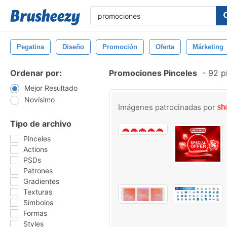
Pegatina
Diseño
Promoción
Oferta
Márketing
Ordenar por:
Promociones Pinceles
-
92 pi
Mejor Resultado
Novísimo
Imágenes patrocinadas por
Tipo de archivo
Pinceles
Actions
PSDs
Patrones
Gradientes
Texturas
Símbolos
Formas
Styles