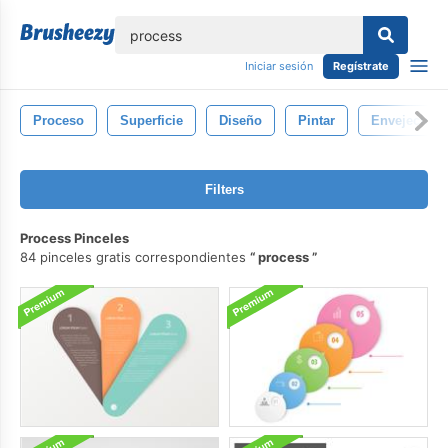
lose
Iniciar sesión
Regístrate
Proceso
Superficie
Diseño
Pintar
Envejecido
Filters
Process Pinceles
84 pinceles gratis correspondientes
process