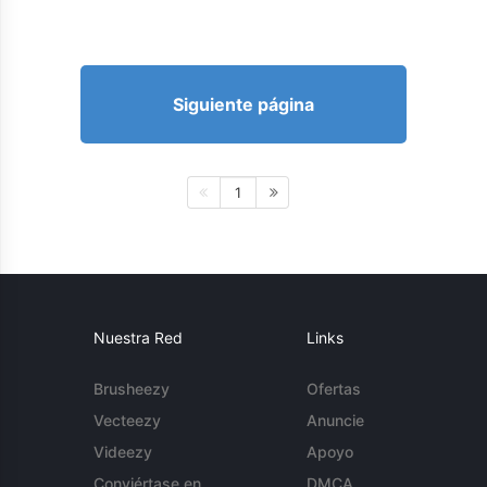
Siguiente página
1
Nuestra Red
Links
Brusheezy
Ofertas
Vecteezy
Anuncie
Videezy
Apoyo
Conviértase en
DMCA