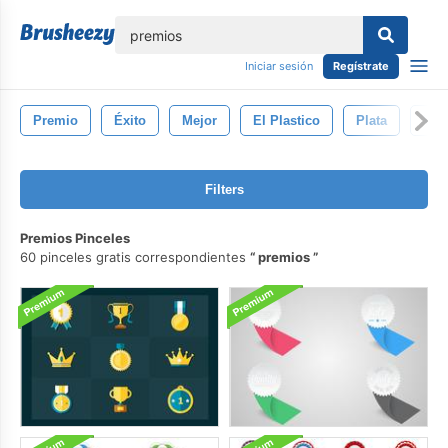
lose
Iniciar sesión
Regístrate
Premio
Éxito
Mejor
El Plastico
Plata
Vas
Filters
Premios Pinceles
60 pinceles gratis correspondientes
premios