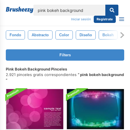
lose
Iniciar sesión
Regístrate
Fondo
Abstracto
Color
Diseño
Bokeh
Bri
Filters
Pink Bokeh Background Pinceles
2.921 pinceles gratis correspondientes
pink bokeh background