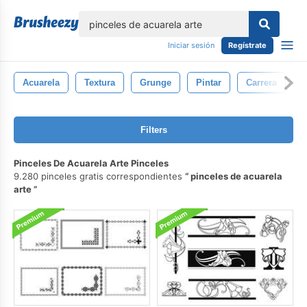
lose
Iniciar sesión
Regístrate
Acuarela
Textura
Grunge
Pintar
Carrera
C
Filters
Pinceles De Acuarela Arte Pinceles
9.280 pinceles gratis correspondientes
pinceles de acuarela
arte