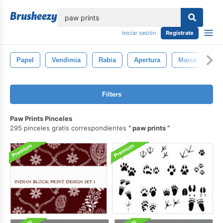
lose
Iniciar sesión
Regístrate
Papel
Vendimia
Rabia
Apertura
Marca
Fo
Filters
Paw Prints Pinceles
295 pinceles gratis correspondientes
paw prints