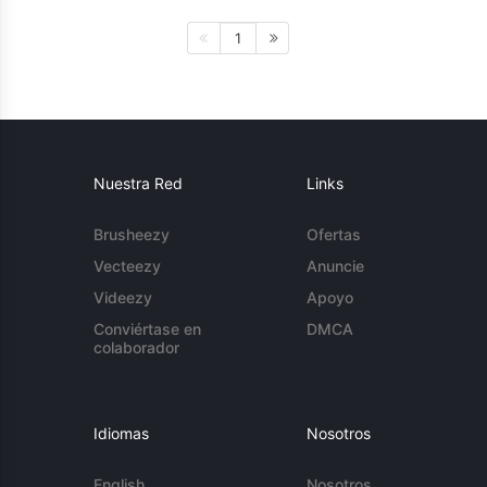
1
Nuestra Red
Links
Brusheezy
Ofertas
Vecteezy
Anuncie
Videezy
Apoyo
Conviértase en
DMCA
colaborador
Idiomas
Nosotros
English
Nosotros