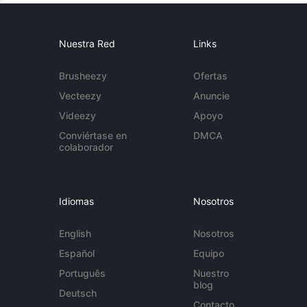
Nuestra Red
Links
Brusheezy
Ofertas
Vecteezy
Anuncie
Videezy
Apoyo
Conviértase en
DMCA
colaborador
Idiomas
Nosotros
English
Nosotros
Español
Equipo
Português
Nuestro
blog
Deutsch
Contacto