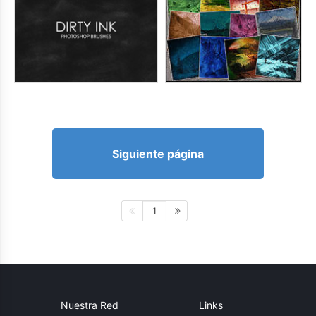
Siguiente página
1
Nuestra Red
Links