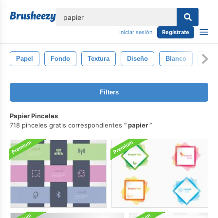
lose
Iniciar sesión
Regístrate
Papel
Fondo
Textura
Diseño
Blanco
Art
Filters
Papier Pinceles
718 pinceles gratis correspondientes
papier