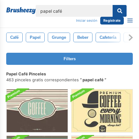
lose
Iniciar sesión
Regístrate
Café
Papel
Grunge
Beber
Cafetería
Vaso
Filters
Papel Café Pinceles
463 pinceles gratis correspondientes
papel café