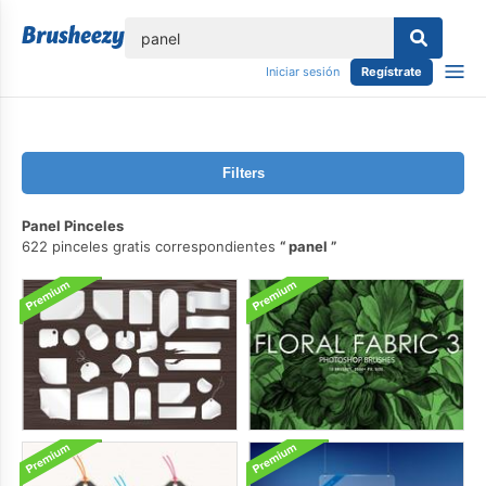
lose
Iniciar sesión
Regístrate
Filters
Panel Pinceles
622 pinceles gratis correspondientes
panel