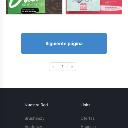
Siguiente página
1
Nuestra Red
Links
Brusheezy
Ofertas
Vecteezy
Anuncie