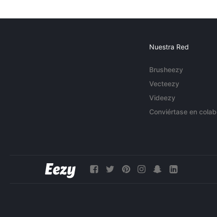
Nuestra Red
Brusheezy
Vecteezy
Videezy
Conviértase en colab