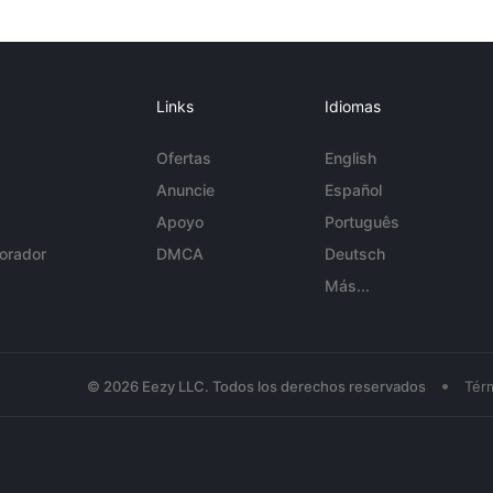
Links
Idiomas
Ofertas
English
Anuncie
Español
Apoyo
Português
orador
DMCA
Deutsch
Más...
•
© 2026 Eezy LLC. Todos los derechos reservados
Tér