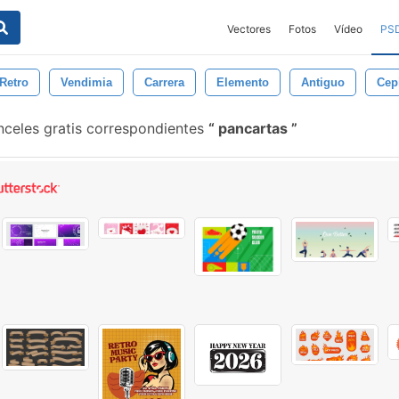
Vectores
Fotos
Vídeo
PS
Retro
Vendimia
Carrera
Elemento
Antiguo
Cep
nceles gratis correspondientes
pancartas