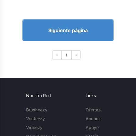
Siguiente página
1
Nuestra Red
Links
Brusheezy
Ofertas
Vecteezy
Anuncie
Videezy
Apoyo