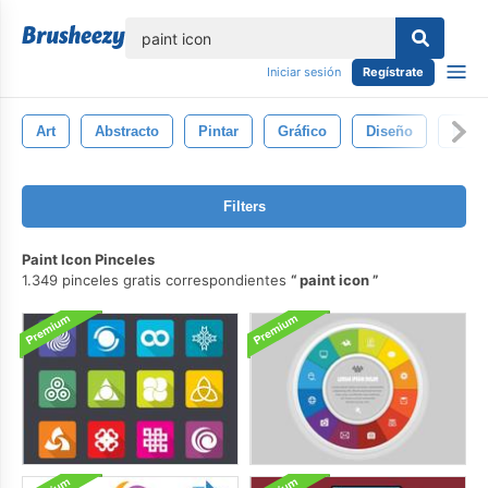
lose
Iniciar sesión
Regístrate
Art
Abstracto
Pintar
Gráfico
Diseño
Fond
Filters
Paint Icon Pinceles
1.349 pinceles gratis correspondientes
paint icon