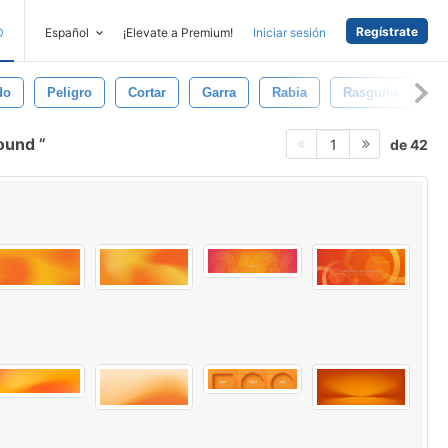
Regístrate
D
Español
¡Elevate a Premium!
Iniciar sesión
do
Peligro
Cortar
Garra
Rabia
Rasguño
Pe
round
de 42
1