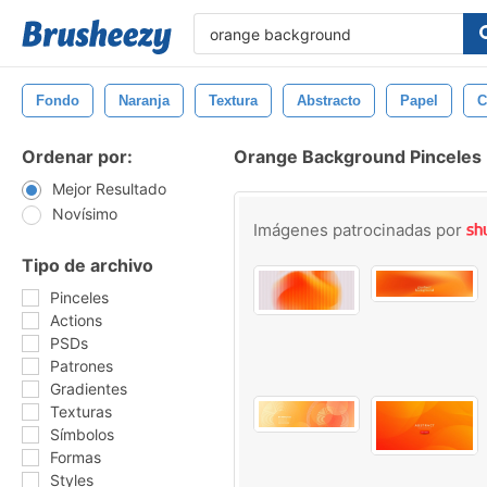
Fondo
Naranja
Textura
Abstracto
Papel
C
Ordenar por:
Orange Background Pinceles
Mejor Resultado
Novísimo
Imágenes patrocinadas por
Tipo de archivo
Pinceles
Actions
PSDs
Patrones
Gradientes
Texturas
Símbolos
Formas
Styles