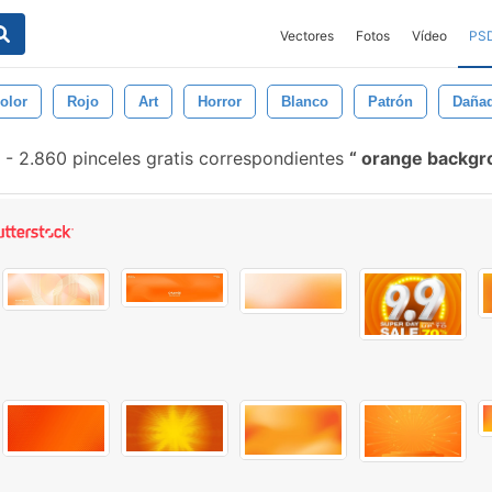
Vectores
Fotos
Vídeo
PS
olor
Rojo
Art
Horror
Blanco
Patrón
Daña
-
2.860 pinceles gratis correspondientes
orange backg