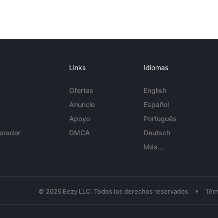
Links
Idiomas
Ofertas
English
Anuncie
Español
Apoyo
Português
orador
DMCA
Deutsch
Más...
•
© 2026 Eezy LLC. Todos los derechos reservados
Tér