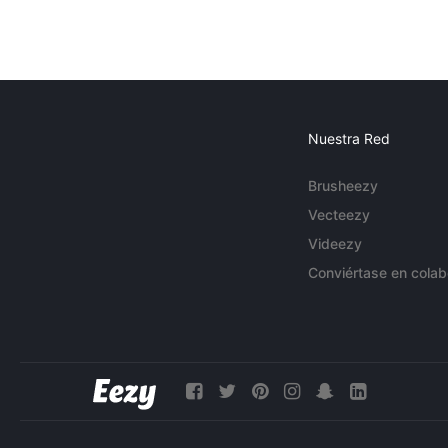
Nuestra Red
Brusheezy
Vecteezy
Videezy
Conviértase en colab