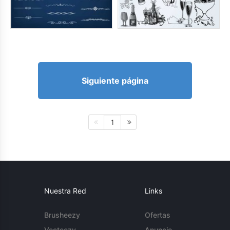
Siguiente página
1
Nuestra Red
Links
Brusheezy
Ofertas
Vecteezy
Anuncie