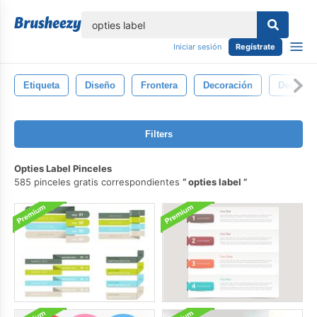
lose
Iniciar sesión
Regístrate
Etiqueta
Diseño
Frontera
Decoración
Decorati
Filters
Opties Label Pinceles
585 pinceles gratis correspondientes
opties label