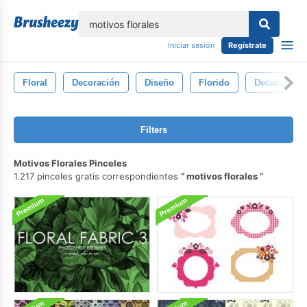
lose
Iniciar sesión
Regístrate
Floral
Decoración
Diseño
Florido
Decorativo
Filters
Motivos Florales Pinceles
1.217 pinceles gratis correspondientes
motivos florales