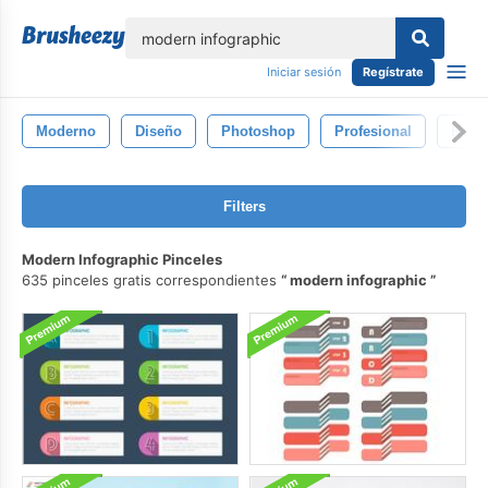
lose
Iniciar sesión
Regístrate
Moderno
Diseño
Photoshop
Profesional
Romá
Filters
Modern Infographic Pinceles
635 pinceles gratis correspondientes
modern infographic