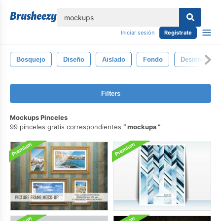
lose
Iniciar sesión
Regístrate
Bosquejo
Diseño
Aislado
Fondo
Desintegraci
Filters
Mockups Pinceles
99 pinceles gratis correspondientes
mockups