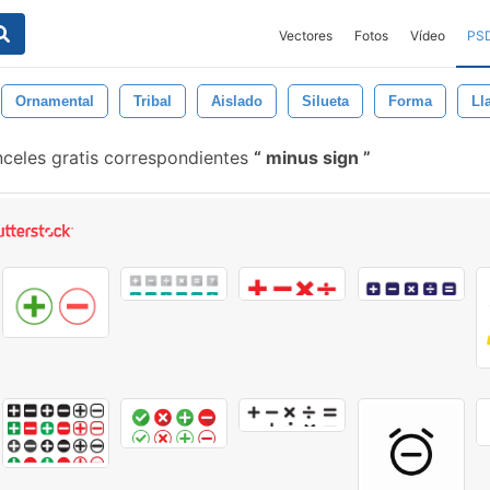
Vectores
Fotos
Vídeo
PS
Ornamental
Tribal
Aislado
Silueta
Forma
Ll
celes gratis correspondientes
minus sign