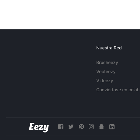
Nuestra Red
Brusheezy
Vecteezy
Videezy
Conviértase en colab