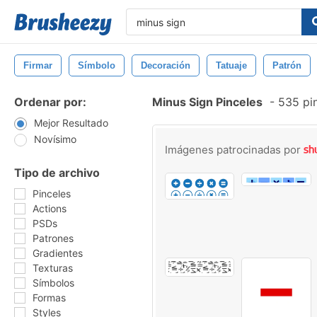
Firmar
Símbolo
Decoración
Tatuaje
Patrón
Ordenar por:
Minus Sign Pinceles
-
535 pin
Mejor Resultado
Novísimo
Imágenes patrocinadas por
Tipo de archivo
Pinceles
Actions
PSDs
Patrones
Gradientes
Texturas
Símbolos
Formas
Styles