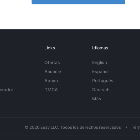
Links
Idiomas
Ofertas
English
Anuncie
Español
Apoyo
Português
orador
DMCA
Deutsch
Más...
•
© 2026 Eezy LLC. Todos los derechos reservados
Tér