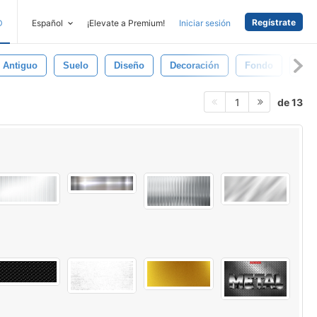
Regístrate
D
Español
¡Elevate a Premium!
Iniciar sesión
Antiguo
Suelo
Diseño
Decoración
Fondo
Hier
de 13
1