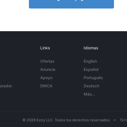
Links
Idiomas
Ofertas
English
Anuncie
Español
Apoyo
Português
orador
DMCA
Deutsch
Más...
•
© 2026 Eezy LLC. Todos los derechos reservados
Tér