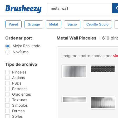
Pared
Grunge
Metal
Sucio
Cepillo Sucio
Ordenar por:
Metal Wall Pinceles
-
610 pinc
Mejor Resultado
Novísimo
Imágenes patrocinadas por
Tipo de archivo
Pinceles
Actions
PSDs
Patrones
Gradientes
Texturas
Símbolos
Formas
Styles