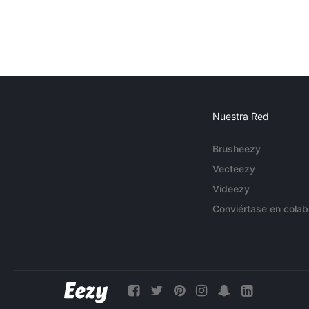
Nuestra Red
Brusheezy
Vecteezy
Videezy
Conviértase en colab