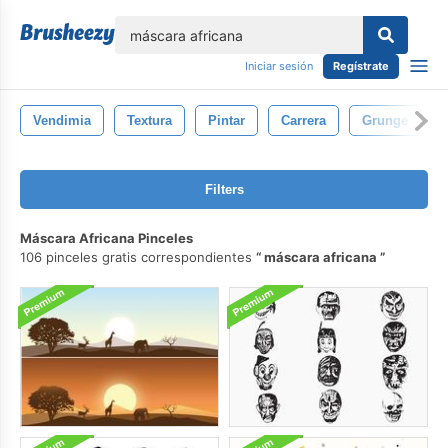
lose
Iniciar sesión
Regístrate
Vendimia
Textura
Pintar
Carrera
Grunge
Filters
Máscara Africana Pinceles
106 pinceles gratis correspondientes
máscara africana