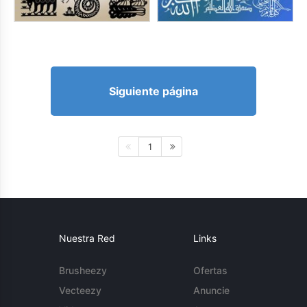
Siguiente página
1
Nuestra Red
Links
Brusheezy
Ofertas
Vecteezy
Anuncie