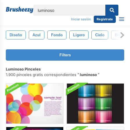
lose
Iniciar sesión
Regístrate
Diseño
Azul
Fondo
Ligero
Cielo
Brillar
Filters
Luminoso Pinceles
1.900 pinceles gratis correspondientes
luminoso