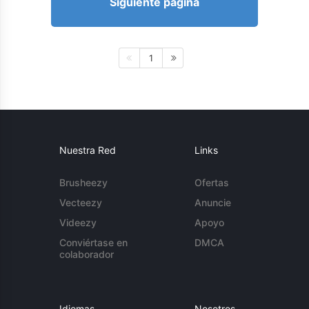
Siguiente página
1
Nuestra Red
Links
Brusheezy
Ofertas
Vecteezy
Anuncie
Videezy
Apoyo
Conviértase en
DMCA
colaborador
Idiomas
Nosotros