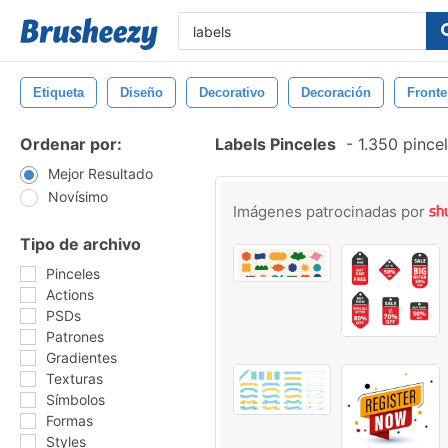
Etiqueta
Diseño
Decorativo
Decoración
Fronte
Ordenar por:
Labels Pinceles
-
1.350 pince
Mejor Resultado
Novísimo
Imágenes patrocinadas por
Tipo de archivo
Pinceles
Actions
PSDs
Patrones
Gradientes
Texturas
Símbolos
Formas
Styles