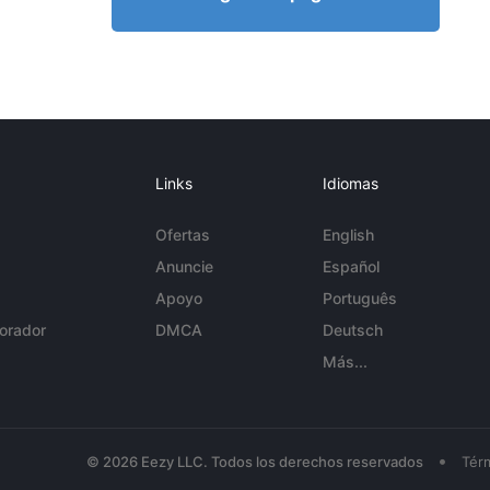
Links
Idiomas
Ofertas
English
Anuncie
Español
Apoyo
Português
orador
DMCA
Deutsch
Más...
•
© 2026 Eezy LLC. Todos los derechos reservados
Tér