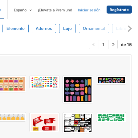
Regístrate
D
Español
¡Elevate a Premium!
Iniciar sesión
Elemento
Adornos
Lujo
Ornamental
Libro
de 15
1