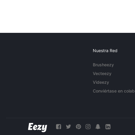
Nuestra Red
Brusheezy
Vecteezy
Videezy
Conviértase en colab