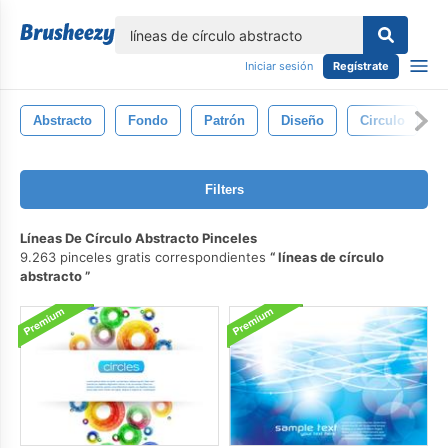
lose
Iniciar sesión
Regístrate
Abstracto
Fondo
Patrón
Diseño
Circulo
A
Filters
Líneas De Círculo Abstracto Pinceles
9.263 pinceles gratis correspondientes
líneas de círculo
abstracto