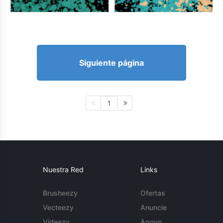
Siguiente página
1
Nuestra Red
Links
Brusheezy
Ofertas
Vecteezy
Anuncie
Videezy
Apoyo