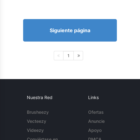
Siguiente página
1
Nuestra Red
Links
Brusheezy
Ofertas
Vecteezy
Anuncie
Videezy
Apoyo
Conviértase en
DMCA