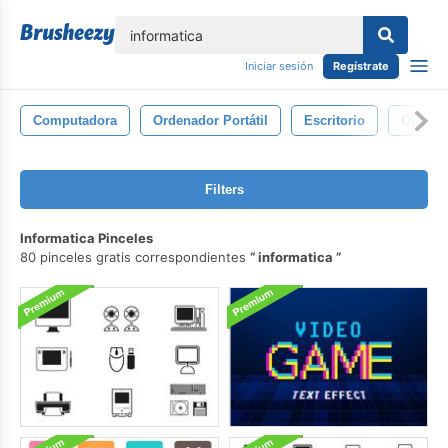
lose
Iniciar sesión
Regístrate
Computadora
Ordenador Portátil
Escritorio
Obrero
Filters
Informatica Pinceles
80 pinceles gratis correspondientes
informatica