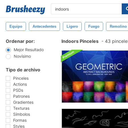
Equipo
Antecedentes
Ligero
Fuego
Remolino
Ordenar por:
Indoors Pinceles
-
43 pincele
Mejor Resultado
Novísimo
Tipo de archivo
Pinceles
Actions
PSDs
Patrones
Gradientes
Texturas
Símbolos
Formas
Styles