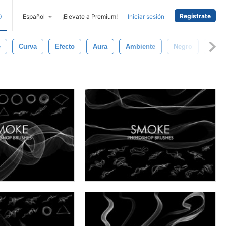
Regístrate
D
Español
¡Elevate a Premium!
Iniciar sesión
e
Curva
Efecto
Aura
Ambiente
Negro
Nieb