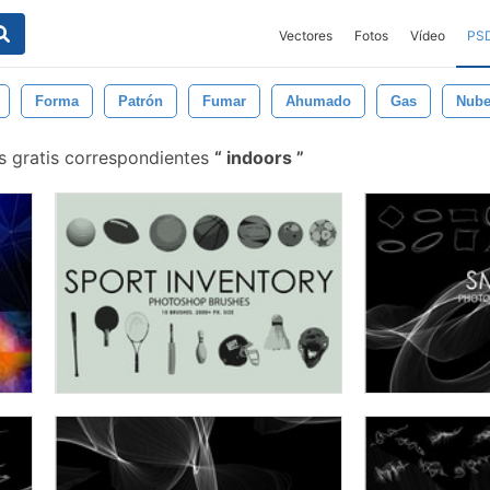
Vectores
Fotos
Vídeo
PS
Forma
Patrón
Fumar
Ahumado
Gas
Nub
s gratis correspondientes
indoors