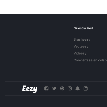
Nuestra Red
Brusheezy
Vecteezy
Videezy
Conviértase en colab