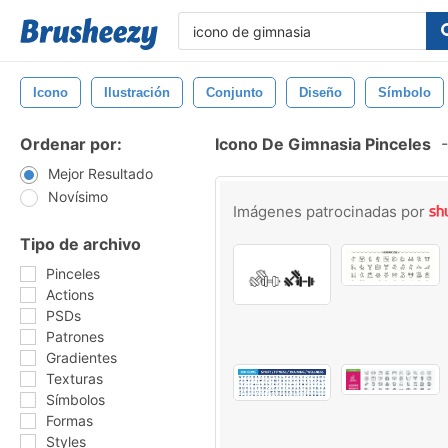
Icono
Ilustración
Conjunto
Diseño
Símbolo
Ordenar por:
Icono De Gimnasia Pinceles
-
Mejor Resultado
Novísimo
Imágenes patrocinadas por
Tipo de archivo
Pinceles
Actions
PSDs
Patrones
Gradientes
Texturas
Símbolos
Formas
Styles