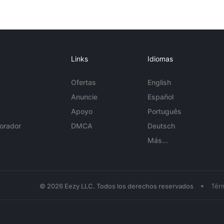
Links
Idiomas
Ofertas
English
Anuncie
Español
Apoyo
Português
orador
DMCA
Deutsch
Más...
•
© 2026 Eezy LLC. Todos los derechos reservados
Tér