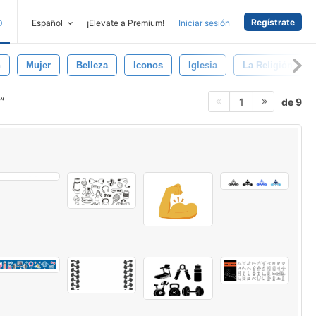
Regístrate
D
Español
¡Elevate a Premium!
Iniciar sesión
n
Mujer
Belleza
Iconos
Iglesia
La Religión Cris
de 9
1