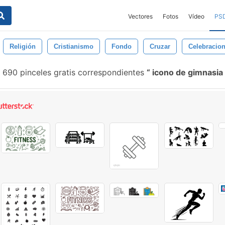
Vectores
Fotos
Vídeo
PS
Religión
Cristianismo
Fondo
Cruzar
Celebracio
690 pinceles gratis correspondientes
icono de gimnasia