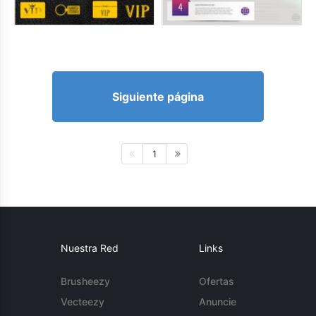
Siguiente página
1
Nuestra Red
Links
Brusheezy
Ofertas
Vecteezy
Anuncie