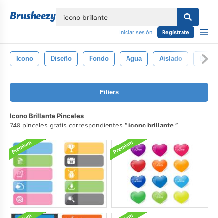
lose
Iniciar sesión
Regístrate
Icono
Diseño
Fondo
Agua
Aislado
Blanc
Filters
Icono Brillante Pinceles
748 pinceles gratis correspondientes
icono brillante