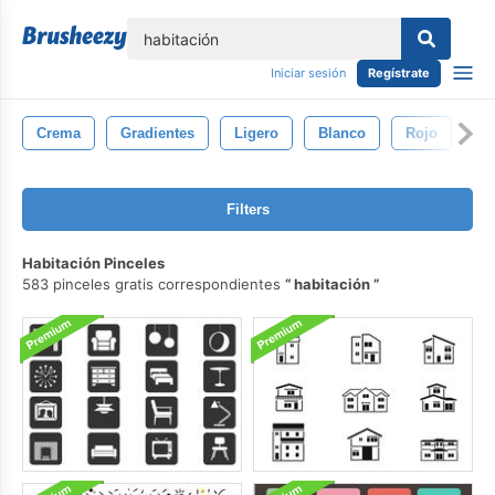
lose
Iniciar sesión
Regístrate
Crema
Gradientes
Ligero
Blanco
Rojo
Filters
Habitación Pinceles
583 pinceles gratis correspondientes
habitación