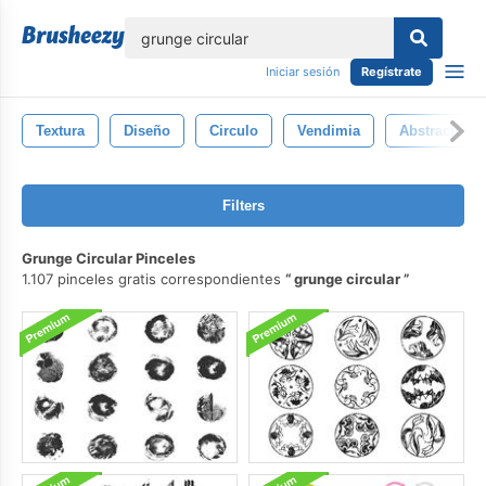
lose
Iniciar sesión
Regístrate
Textura
Diseño
Circulo
Vendimia
Abstracto
Filters
Grunge Circular Pinceles
1.107 pinceles gratis correspondientes
grunge circular