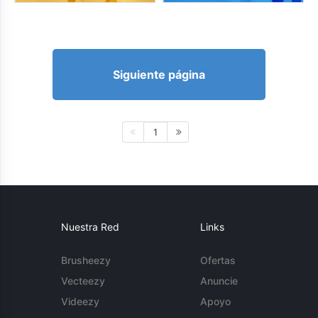
Siguiente página
1
Nuestra Red
Links
Brusheezy
Ofertas
Vecteezy
Anuncie
Videezy
Apoyo