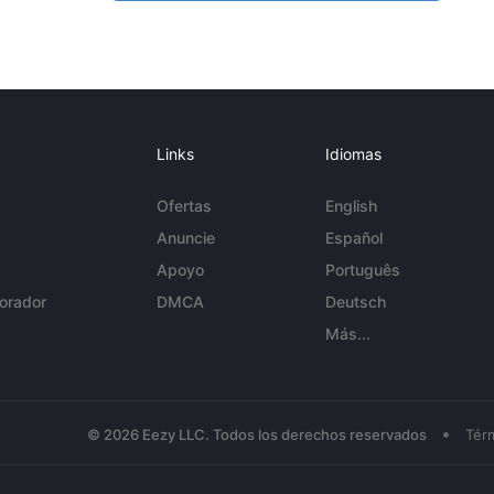
Links
Idiomas
Ofertas
English
Anuncie
Español
Apoyo
Português
orador
DMCA
Deutsch
Más...
•
© 2026 Eezy LLC. Todos los derechos reservados
Tér