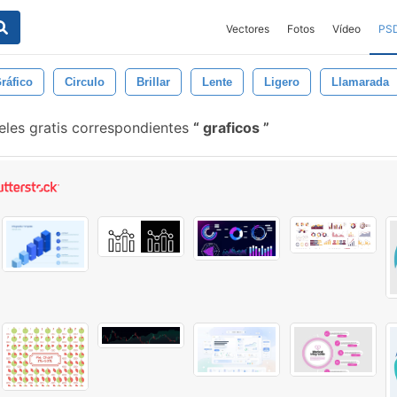
Vectores
Fotos
Vídeo
PS
ráfico
Circulo
Brillar
Lente
Ligero
Llamarada
eles gratis correspondientes
graficos