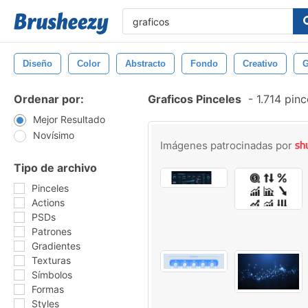
Diseño
Color
Abstracto
Fondo
Creativo
G
Ordenar por:
Graficos Pinceles
-
1.714 pinc
Mejor Resultado
Novísimo
Imágenes patrocinadas por
Tipo de archivo
Pinceles
Actions
PSDs
Patrones
Gradientes
Texturas
Símbolos
Formas
Styles