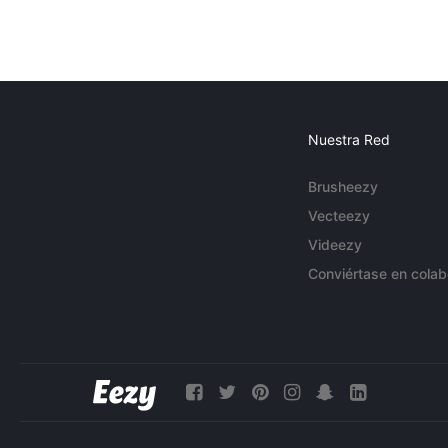
Nuestra Red
Brusheezy
Vecteezy
Videezy
Conviértase en colab