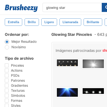
Estrella
Brillo
Ligero
Llamarada
Brillante
Ordenar por:
Glowing Star Pinceles
-
643 p
Mejor Resultado
Novísimo
Imágenes patrocinadas por
Tipo de archivo
Pinceles
Actions
PSDs
Patrones
Gradientes
Texturas
Símbolos
Formas
Styles