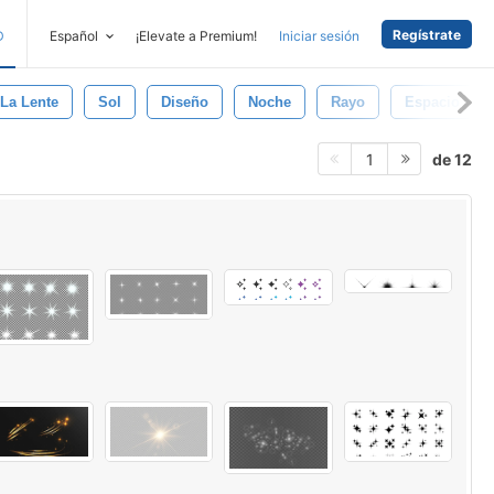
Regístrate
D
Español
¡Elevate a Premium!
Iniciar sesión
 La Lente
Sol
Diseño
Noche
Rayo
Espacio
de 12
1