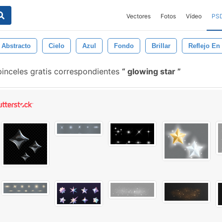
Vectores
Fotos
Vídeo
PS
Abstracto
Cielo
Azul
Fondo
Brillar
Reflejo En
inceles gratis correspondientes
glowing star