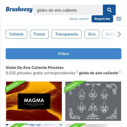
lose
Iniciar sesión
Regístrate
Caliente
Fumar
Transparente
Gris
Aislado
Filters
Globo De Aire Caliente Pinceles
9.032 pinceles gratis correspondientes
globo de aire caliente