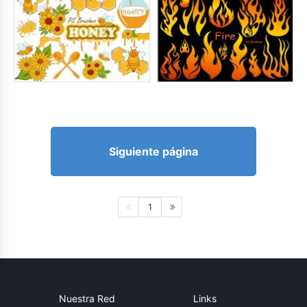
Siguiente página
1
Nuestra Red
Links