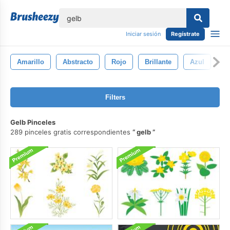
lose
Iniciar sesión
Regístrate
Amarillo
Abstracto
Rojo
Brillante
Azul
Pa
Filters
Gelb Pinceles
289 pinceles gratis correspondientes
gelb