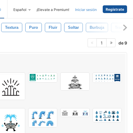
Regístrate
D
Español
¡Elevate a Premium!
Iniciar sesión
Textura
Puro
Fluir
Soltar
Burbuja
Transpare
de 9
1