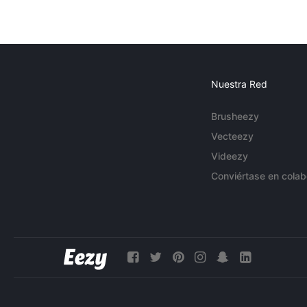
Nuestra Red
Brusheezy
Vecteezy
Videezy
Conviértase en colab