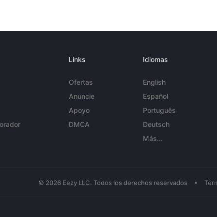
Links
Idiomas
Ofertas
English
Anuncie
Español
Apoyo
Português
orador
DMCA
Deutsch
Más...
•
© 2026 Eezy LLC. Todos los derechos reservados
Tér