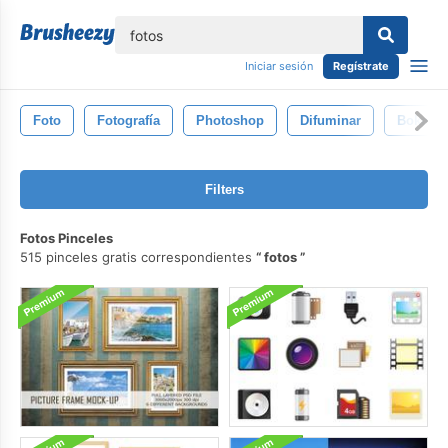
lose
Iniciar sesión
Regístrate
Foto
Fotografía
Photoshop
Difuminar
Bokeh
Filters
Fotos Pinceles
515 pinceles gratis correspondientes
fotos